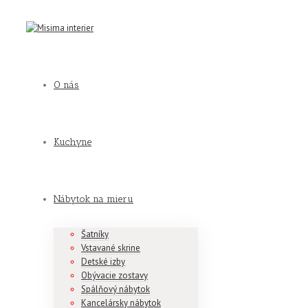
O nás
Kuchyne
Nábytok na mieru
Šatníky
Vstavané skrine
Detské izby
Obývacie zostavy
Spálňový nábytok
Kancelársky nábytok