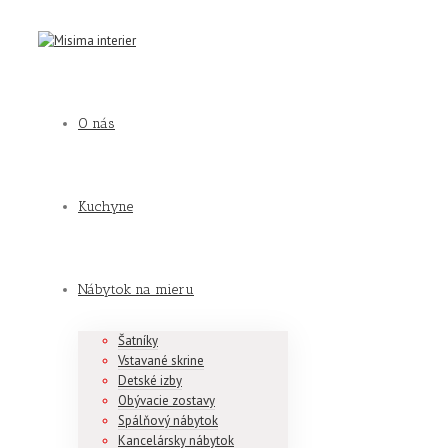
O nás
Kuchyne
Nábytok na mieru
Šatníky
Vstavané skrine
Detské izby
Obývacie zostavy
Spálňový nábytok
Kancelársky nábytok