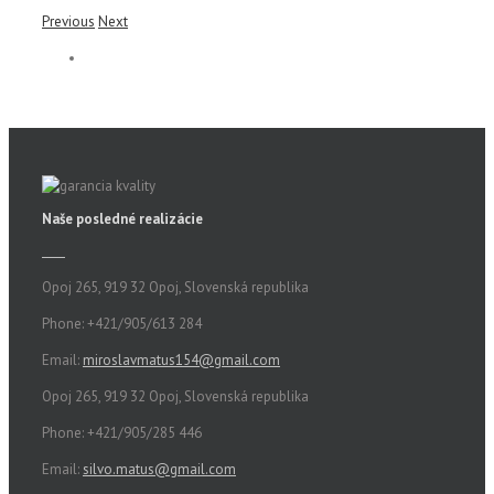
Previous
Next
Naše posledné realizácie
Opoj 265, 919 32 Opoj, Slovenská republika
Phone: +421/905/613 284
Email:
miroslavmatus154@gmail.com
Opoj 265, 919 32 Opoj, Slovenská republika
Phone: +421/905/285 446
Email:
silvo.matus@gmail.com